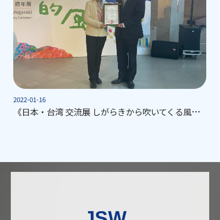
2022-01-16
20
《日本・台湾 交流展 しがらきから吹いてくる風》を協賛しました。
JSW